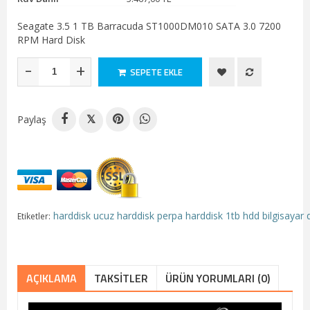
Seagate 3.5 1 TB Barracuda ST1000DM010 SATA 3.0 7200
RPM Hard Disk
-
+
SEPETE EKLE
Paylaş
𝕏
harddisk
ucuz harddisk
perpa harddisk
1tb hdd
bilgisayar 
Etiketler:
AÇIKLAMA
TAKSITLER
ÜRÜN YORUMLARI (0)