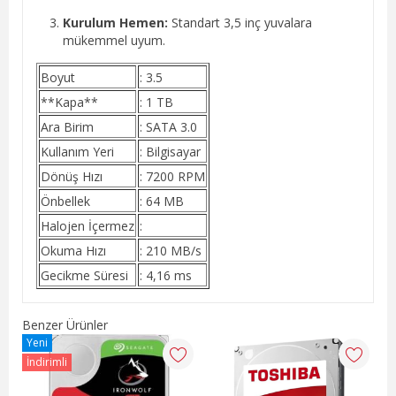
Kurulum Hemen:
Standart 3,5 inç yuvalara
mükemmel uyum.
Boyut
: 3.5
**Kapa**
: 1 TB
Ara Birim
: SATA 3.0
Kullanım Yeri
: Bilgisayar
Dönüş Hızı
: 7200 RPM
Önbellek
: 64 MB
Halojen İçermez
:
Okuma Hızı
: 210 MB/s
Gecikme Süresi
: 4,16 ms
Benzer Ürünler
Yeni
Yen
İndirimli