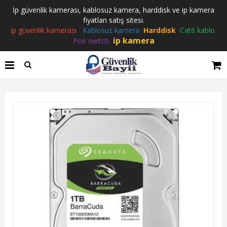
İp güvenlik kamerası, kablosuz kamera, harddisk ve ip kamera
fiyatları satış sitesi.
ip güvenlik kamerası
Kablosuz kamera
Harddisk
Cat6 kablo
ip kamera
Poe switch