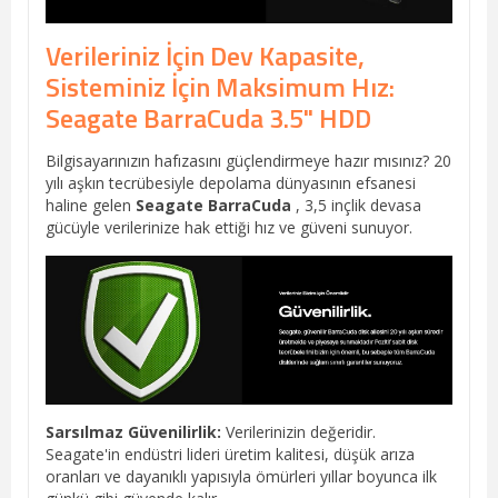
Verileriniz İçin Dev Kapasite,
Sisteminiz İçin Maksimum Hız:
Seagate BarraCuda 3.5" HDD
Bilgisayarınızın hafızasını güçlendirmeye hazır mısınız? 20
yılı aşkın tecrübesiyle depolama dünyasının efsanesi
haline gelen
Seagate BarraCuda
, 3,5 inçlik devasa
gücüyle verilerinize hak ettiği hız ve güveni sunuyor.
Sarsılmaz Güvenilirlik:
Verilerinizin değeridir.
Seagate'in endüstri lideri üretim kalitesi, düşük arıza
oranları ve dayanıklı yapısıyla ömürleri yıllar boyunca ilk