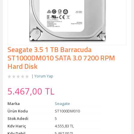
Seagate 3.5 1 TB Barracuda
ST1000DM010 SATA 3.0 7200 RPM
Hard Disk
Yorum Yap
5.467,00 TL
Marka
Seagate
Ürün Kodu
ST1000DM010
Stok Adedi
5
Kdv Hariç
4.555,83 TL
Kdv Dahil
5.467,00 TL