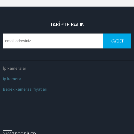
TAKIPTE KALIN
KAYDET
İp kameralar
Ip kamera
Bebek kamerası fiyatları
KATEGORILER