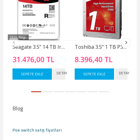
Hızlı Kargo
Seagate 3.5" 14 TB IronWolf Pro ST14000NE0008 SATA 3.0 7200 RPM Hard Disk
Toshiba 3.5" 1 TB P300 HDWD110UZSVA SATA 3.0 7200 RPM Hard Disk
31.476,00 TL
8.396,40 TL
DETAY
DETAY
SEPETE EKLE
SEPETE EKLE
Blog
Poe switch satış fiyatları