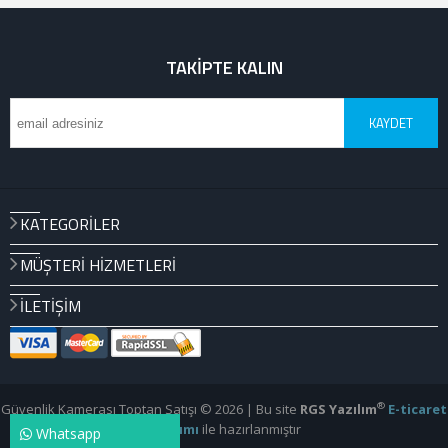
TAKIPTE KALIN
KAYDET
KATEGORILER
MÜŞTERI HIZMETLERI
İLETIŞIM
®
Güvenlik Kamerası Toptan Satışı © 2026 | Bu site
RGS Yazılım
E-ticaret
Yazılımı
ile hazırlanmıştır
Whatsapp