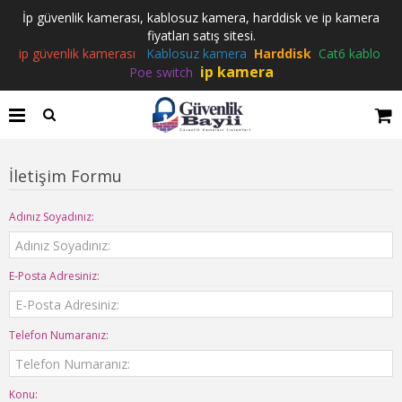
İp güvenlik kamerası, kablosuz kamera, harddisk ve ip kamera
fiyatları satış sitesi.
ip güvenlik kamerası
Kablosuz kamera
Harddisk
Cat6 kablo
ip kamera
Poe switch
İletişim Formu
Adınız Soyadınız:
E-Posta Adresiniz:
Telefon Numaranız:
Konu: