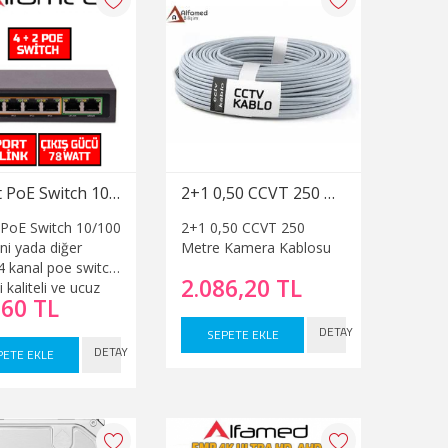
 kayıt yapabilen,
güç tüketen ve
mürlü olacak
 tasarlanmıştır. 8
enlik kamerası
skleri uygun fiyatı
ış yapılmaktadır.
4 Port PoE Switch 10/100
2+1 0,50 CCVT 250 Metre Kamera Kablosu
 PoE Switch 10/100
2+1 0,50 CCVT 250
ni yada diğer
Metre Kamera Kablosu
 4 kanal poe switch
2.086,20 TL
i kaliteli ve ucuz
,60 TL
 olarak firmamızdan
lma yapabilirsiniz.
DETAY
SEPETE EKLE
ınız olan 4 kanal,
DETAY
PETE EKLE
 yada 24 kanal poe
lsun güvenlik bayii
aynı gün kargo ile
 fiyata satış
tayız.