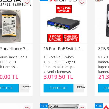
Besta Survelliance 3.5' 3 TB BS3000SV001 Güvenlik Harddisk
16 Port PoE Switch 10/100/1000 Gigabit
urvelliance 3.5' 3
16 Port PoE Switch
8TB 3.5
3000SV001
10/100/1000 Gigabit
kamera
ik Harddisk
ürünümüzü tüm ip
kapasit
güvenlik kamerası
kameras
0,00 TL
3.019,50 TL
21.
sistemlerinde
video k
kullanabilirsiniz. Eğer 16 lı
(NVR) 
poe switch ihtiyacınız
kamera
DETAY
DETAY
ETE EKLE
SEPETE EKLE
SE
varsa en iyi fiyatı ile bu
sistem
poe switch modelimizi
depola
satın alabilirsiniz.
sağlama
8TB ha
Yeni
Yeni