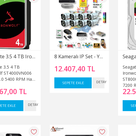
Seagate 3.5 4 TB Ironwolf ST4000VN006 SATA 3.0 5400 RPM Hard Disk
8 Kameralı IP Set - Yapay Zeka Özellikli Gece Renkli Gösteren Sesli 6 Warm Ledli 4K FULLHD IP Güvenlik Kamerası Seti 4386WS
12.407,40 TL
e 3.5 4 TB
Seagat
lf ST4000VN006
Ironwo
.0 5400 RPM Hard
ST800
DETAY
SEPETE EKLE
7200 
67,00 TL
22.
DETAY
ETE EKLE
SE