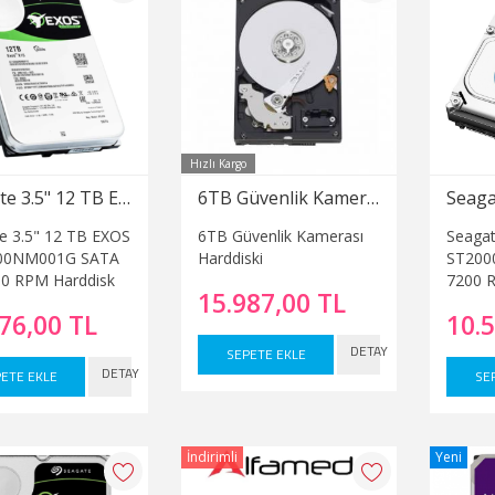
Hızlı Kargo
Seagate 3.5" 12 TB EXOS ST12000NM001G SATA 3.0 7200 RPM Harddisk
6TB Güvenlik Kamerası Harddiski
e 3.5" 12 TB EXOS
6TB Güvenlik Kamerası
Seagat
00NM001G SATA
Harddiski
ST200
00 RPM Harddisk
7200 
15.987,00 TL
76,00 TL
10.
DETAY
SEPETE EKLE
DETAY
ETE EKLE
SE
İndirimli
Yeni