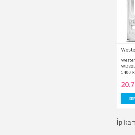
Western
WD80E
5400 R
20.7
SEP
İp ka