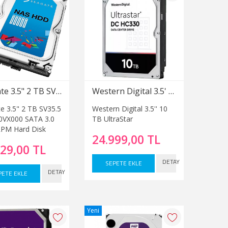
Seagate 3.5" 2 TB SV35.5 ST2000VX000 SATA 3.0 7200 RPM Hard Disk
Western Digital 3.5' 10 TB UltraStar
e 3.5" 2 TB SV35.5
Western Digital 3.5'' 10
0VX000 SATA 3.0
TB UltraStar
RPM Hard Disk
24.999,00 TL
529,00 TL
DETAY
SEPETE EKLE
DETAY
PETE EKLE
Yeni