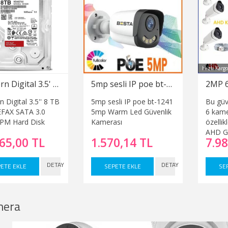
Hızlı Kargo
Western Digital 3.5' 8 TB WD80EFAX SATA 3.0 5400 RPM Hard Disk
5mp sesli IP poe bt-1241 5mp Warm Led Güvenlik Kamerası
 Digital 3.5'' 8 TB
5mp sesli IP poe bt-1241
Bu güv
FAX SATA 3.0
5mp Warm Led Güvenlik
6 kamer
PM Hard Disk
Kamerası
özelli
AHD Gü
65,00 TL
1.570,14 TL
7.98
Gece G
Gecir
olarak 
DETAY
DETAY
ETE EKLE
SEPETE EKLE
SE
yapılma
gönder
sistem
mera
birbiri
edilmiş