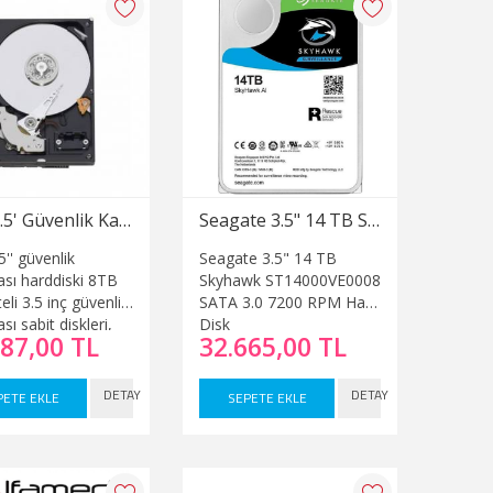
8TB 3.5' Güvenlik Kamerası Harddiski 7/24
Seagate 3.5" 14 TB Skyhawk ST14000VE0008 SATA 3.0 7200 RPM Hard Disk
'' güvenlik
Seagate 3.5" 14 TB
sı harddiski 8TB
Skyhawk ST14000VE0008
eli 3.5 inç güvenlik
SATA 3.0 7200 RPM Hard
ı sabit diskleri,
Disk
387,00 TL
32.665,00 TL
ayıt cihazlarına
veya diğer güvenlik
sı kayıt
DETAY
DETAY
PETE EKLE
SEPETE EKLE
lerine yüksek
ma kapasitesi
k için kullanılır.
rd disk 24/7