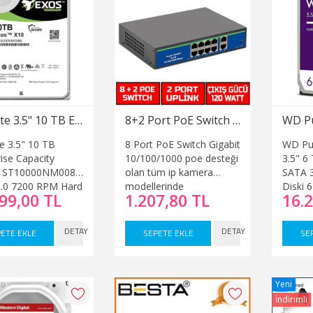
Seagate 3.5" 10 TB Enterprise Capacity Helium ST10000NM0086 SATA 3.0 7200 RPM Hard Disk
8+2 Port PoE Switch Gigabit 10/100/1000 2 Port Uplink Gigabit
e 3.5" 10 TB
8 Port PoE Switch Gigabit
WD Pu
ise Capacity
10/100/1000 poe desteği
3.5" 6
m ST10000NM0086
olan tüm ip kamera
SATA 
.0 7200 RPM Hard
modellerinde
Diski 
99,00 TL
1.207,80 TL
16.
kullanabilirsiniz. Cihaz
sahip 
üzerinde 8 adet
cihazı
100Mbit/s PoE Port ve 2
modeli
DETAY
DETAY
ETE EKLE
SEPETE EKLE
SE
adet 1000Mbit/s Uplink
kamera
Port bulunmaktadır.
projel
rahatlığ
kullanab
Yeni
İndirimli