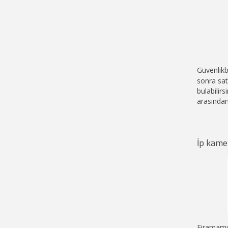
Guvenlikb
sonra sat
bulabilirs
arasından
İp kamer
Firamamı