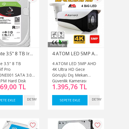
Hızlı Kargo
Seagate 3.5" 8 TB Ironwolf Pro ST8000NE001 SATA 3.0 7200 RPM Hard Disk
4 ATOM LED 5MP AHD 4K Ultra HD Gece Görüşlü Dış Mekan Güvenlik Kamerası
e 3.5" 8 TB
4 ATOM LED 5MP AHD
lf Pro
4K Ultra HD Gece
0NE001 SATA 3.0
Görüşlü Dış Mekan
RPM Hard Disk
Güvenlik Kamerası
569,00 TL
1.395,76 TL
DETAY
DETAY
PETE EKLE
SEPETE EKLE