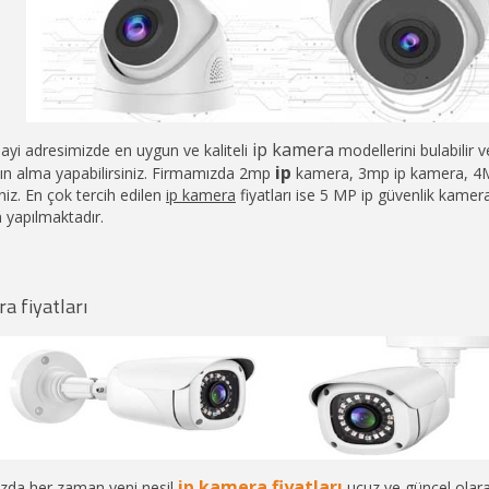
ip kamera
ayi adresimizde en uygun ve kaliteli
modellerini bulabilir 
ip
ın alma yapabilirsiniz. Firmamızda 2mp
kamera, 3mp ip kamera, 4
iniz. En çok tercih edilen
ip kamera
fiyatları ise 5 MP ip güvenlik kamer
 yapılmaktadır.
a fiyatları
ip kamera fiyatları
zda her zaman yeni nesil
ucuz ve güncel olar