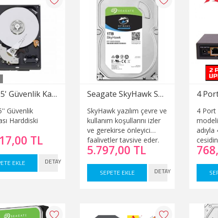
sürekli
düşük 
uzun ö
şekilde
TB güv
hard di
ile sat
4TB 3.5' Güvenlik Kamerası Harddiski
Seagate SkyHawk ST1000VX005 3.5" 1 TB 5900 RPM 64 MB SATA 3 HDD Güvenlik Diski
'' Güvenlik
SkyHawk yazılım çevre ve
4 Port
sı Harddiski
kullanım koşullarını izler
modeli
ve gerekirse önleyici
adıyla
17,00 TL
faaliyetler tavsiye eder.
çeşidin
5.797,00 TL
768
Bu sayede uyarlanabilir
fiyatlı
algoritmalar yüzlerce
satın a
DETAY
ETE EKLE
kritik sürücü sağlığı
İhtiyac
DETAY
SEPETE EKLE
SE
parametresini analiz eder
14port
ve müdahale ederek
switc o
depolamanızı korur ve
olarak 
sağlıklı depolama sağlar.
en ucuz
yapmak