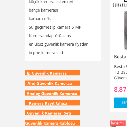
küçük kamera sistemleri
bahçe kamerası
kamara ofis
Su geçirmez ip kamera 5 MP
Kamera adaptörü satış
en ucuz güvenlik kamera fiyatları
ip poe kamera seti
Besta S
TB BS
Güvenl
8.87
SEP
İndirimli