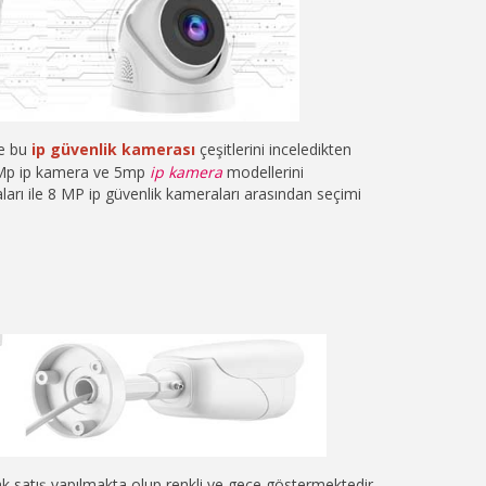
ve bu
ip güvenlik kamerası
çeşitlerini inceledikten
Mp ip kamera ve 5mp
ip kamera
modellerini
aları ile 8 MP ip güvenlik kameraları arasından seçimi
ak
satış
yapılmakta olup renkli ve gece göstermektedir.