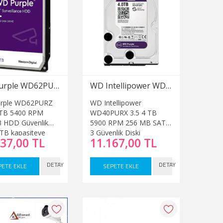
WD Purple WD62PURZ 3.5" 6 TB 5400 RPM SATA 3 HDD Güvenlik Diski
WD Intellipower WD40PURX 3.5 4 TB 5900 RPM 256 MB SATA 3 Güvenlik Diski
rple WD62PURZ
WD Intellipower
 TB 5400 RPM
WD40PURX 3.5 4 TB
3 HDD Güvenlik
5900 RPM 256 MB SATA
6TB kapasiteye
3 Güvenlik Diski
237,00 TL
11.167,00 TL
bir kamera kayıt
na uygun hdd
dir. Tüm güvenlik
DETAY
DETAY
PETE EKLE
SEPETE EKLE
 sistemi
erinizde gönül
ı ile
ilirsiniz.