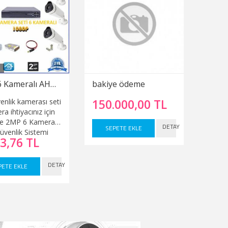
2MP 6 Kameralı AHD Güvenlik Sistemi Gece Görüşlü Su Gecirmez 1080p
bakiye ödeme
150.000,00 TL
enlik kamerası seti
a ihtiyacınız için
kle 2MP 6 Kameralı
DETAY
SEPETE EKLE
venlik Sistemi
3,76 TL
örüşlü Su
mez 1080p model
satış
DETAY
PETE EKLE
ktadır. Set içinde
ilen tüm kamera
i malzemeleri
 ile uyumlu olup test
tir.