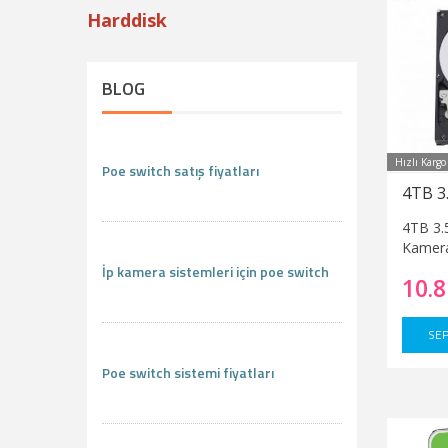
Harddisk
BLOG
Hızlı Kargo
Poe switch satış fiyatları
4TB 3.5
Kamera
İp kamera sistemleri için poe switch
10.8
SEP
Poe switch sistemi fiyatları