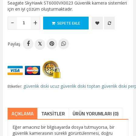
Seagate SkyHawk ST6000VX0023 Güvenlik kamera sistemleri
için en iyi çözüm oluşturmaktadır.
-
+
SEPETE EKLE
Paylaş
𝕏
güvenlik diski
ucuz güvenlik diski
toptan güvenlik diski
perp
Etiketler:
AÇIKLAMA
TAKSITLER
ÜRÜN YORUMLARI (0)
Eğer amacınız bir bilgisayarda dosya tutmuyorsa, bir
güvenlik kamerasının sürekli görüntülenmesi, doğru