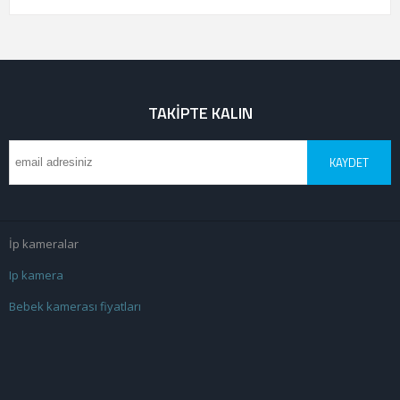
TAKIPTE KALIN
KAYDET
İp kameralar
Ip kamera
Bebek kamerası fiyatları