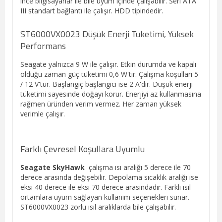
ince bilgisayarlar ile bile uyum içinde çalışabilir. Seri ATA
III standart bağlantı ile çalışır. HDD tipindedir.
ST6000VX0023 Düşük Enerji Tüketimi, Yüksek
Performans
Seagate yalnızca 9 W ile çalışır. Etkin durumda ve kapalı
olduğu zaman güç tüketimi 0,6 W'tır. Çalışma koşulları 5
/ 12 V'tur. Başlangıç ​​​​başlangıcı ise 2 A'dir. Düşük enerji
tüketimi sayesinde doğayı korur. Enerjiyi az kullanmasına
rağmen üründen verim vermez. Her zaman yüksek
verimle çalışır.
Farklı Çevresel Koşullara Uyumlu
Seagate SkyHawk
çalışma ısı aralığı 5 derece ile 70
derece arasında değişebilir. Depolama sıcaklık aralığı ise
eksi 40 derece ile eksi 70 derece arasındadır. Farklı ısıl
ortamlara uyum sağlayan kullanım seçenekleri sunar.
ST6000VX0023 zorlu ısıl aralıklarda bile çalışabilir.