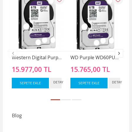
Western Digital Purple WD60PURX 3.5" 6 TB SATA 3 HDD
WD Purple WD60PURZ 6 TB 3.5" 5400 RPM HDD Güvenlik Diski
15.977,00 TL
15.765,00 TL
DETAY
DETAY
SEPETE EKLE
SEPETE EKLE
Blog