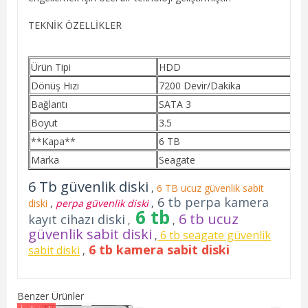
TEKNİK ÖZELLİKLER
Ürün Tipi
HDD
Dönüş Hızı
7200 Devir/Dakika
Bağlantı
SATA 3
Boyut
3.5
**Kapa**
6 TB
Marka
Seagate
6 Tb güvenlik diski
,
6 TB ucuz güvenlik sabit
6 tb perpa kamera
diski
,
perpa güvenlik diski
,
6 tb
6 tb ucuz
kayıt cihazı diski
,
,
güvenlik sabit diski
6 tb seagate güvenlik
,
6 tb kamera sabit diski
sabit diski
,
Benzer Ürünler