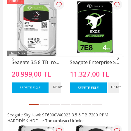
İndirimli
Yen
İnd
Hızlı Kargo
Seagate 3.5 8 TB Ironwolf Nas ST8000VN0022 SATA 3.0 7200 RPM Hard Disk
Seagate Enterprise ST4000NM0035 SATA 3.0 7200 RPM 3.5 4 TB Harddisk
20.999,00 TL
11.327,00 TL
DETAY
DETAY
SEPETE EKLE
SEPETE EKLE
Seagate SkyHawk ST6000VX0023 3.5 6 TB 7200 RPM
HARDDİSK HDD ile Tamamlayıcı Ürünler