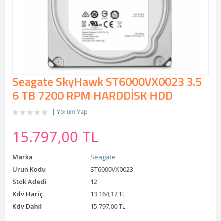
Seagate SkyHawk ST6000VX0023 3.5
6 TB 7200 RPM HARDDİSK HDD
Yorum Yap
15.797,00 TL
Marka
Seagate
Ürün Kodu
ST6000VX0023
Stok Adedi
12
Kdv Hariç
13.164,17 TL
Kdv Dahil
15.797,00 TL