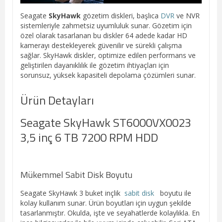
Seagate
SkyHawk
gözetim diskleri, başlıca
DVR
ve NVR
sistemleriyle zahmetsiz uyumluluk sunar. Gözetim için
özel olarak tasarlanan bu diskler 64 adede kadar HD
kamerayı destekleyerek güvenilir ve sürekli çalışma
sağlar. SkyHawk diskler, optimize edilen performans ve
geliştirilen dayanıklılık ile gözetim ihtiyaçları için
sorunsuz, yüksek kapasiteli depolama çözümleri sunar.
Ürün Detayları
Seagate SkyHawk ST6000VX0023
3,5 inç 6 TB 7200 RPM HDD
Mükemmel Sabit Disk Boyutu
Seagate SkyHawk 3 buket inçlik
sabit disk
boyutu ile
kolay kullanım sunar. Ürün boyutları için uygun şekilde
tasarlanmıştır. Okulda, işte ve seyahatlerde kolaylıkla. En