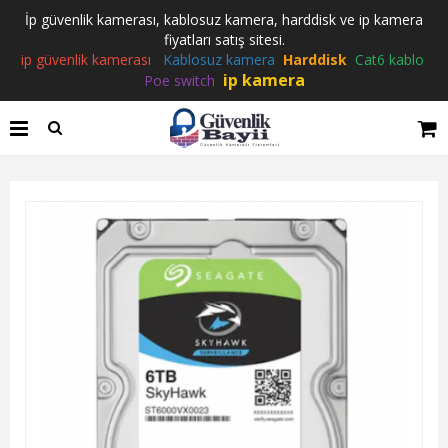
İp güvenlik kamerası, kablosuz kamera, harddisk ve ip kamera
fiyatları satış sitesi.
ip güvenlik kamerası
Kablosuz kamera
Harddisk
Cat6 kablo
ip kamera
Poe switch