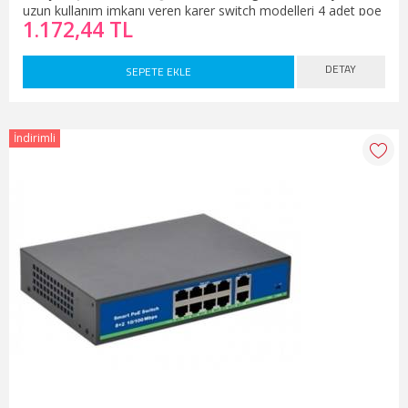
uzun kullanım imkanı veren karer switch modelleri 4 adet poe
1.172,44 TL
portunun yanında 2adet de uplink portuna sahiptir bu sayede
kameralar ile birlikte kayıt cihazı yada modem bağlantısı da
çok rahat bir şekilde yapılabilir.
DETAY
SEPETE EKLE
İndirimli