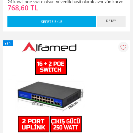
24 kanal poe switc olsun güvenlik bayii olarak aynı gün kargo
768,60 TL
ile en ucuz fiyata satış yapmaktayız.
DETAY
SEPETE EKLE
Yeni