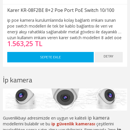
Karer KR-08F2BE 8+2 Poe Port PoE Switch 10/100
ip poe kamera kurulumlarında kolay bağlantı imkanı sunan
poe switch modelleri ile tek bir kablo bağlantısı ile veri ve
enerji akışı rahatlıkla sağlanabilir metal gövdesi ile dayanıklı ve
uzun kullanım imkanı veren karer switch modelleri 8 adet poe
1.563,25 TL
portunun yanında 2adet de uplink portuna sahiptir bu sayede
kameralar ile birlikte kayıt cihazı yada modem bağlantısı da
çok rahat bir şekilde yapılabilir.
DETAY
SEPETE EKLE
İp kamera
ip kamera
Guvenlikbayi adresimizde en uygun ve kaliteli
modellerini bulabilir ve bu
ip güvenlik kamerası
çeşitlerini
ip
inceledikten sonra satın alma yapabilirsiniz. Firmamızda 2mp