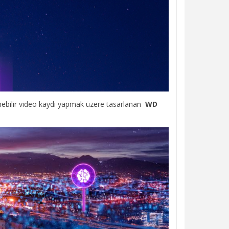
enebilir video kaydı yapmak üzere tasarlanan
WD