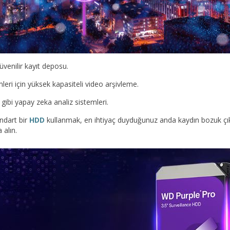
venilir kayıt deposu.
leri için yüksek kapasiteli video arşivleme.
bi yapay zeka analiz sistemleri.
ndart bir
HDD
kullanmak, en ihtiyaç duyduğunuz anda kaydın bozuk çıkm
 alın.