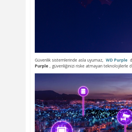
Güvenlik sistemlerinde asla uyumaz,
WD Purple
da
Purple
, güvenliğinizi riske atmayan teknolojilerle d