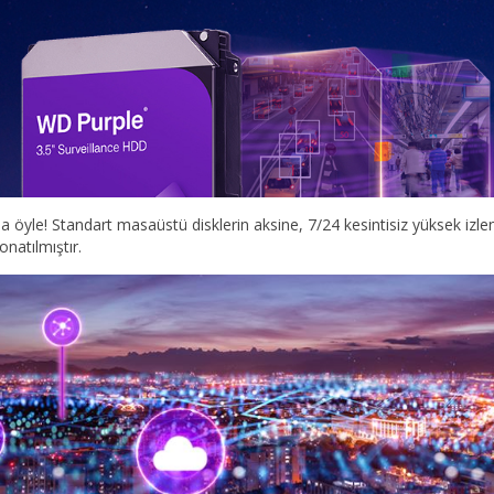
 öyle! Standart masaüstü disklerin aksine, 7/24 kesintisiz yüksek izl
onatılmıştır.