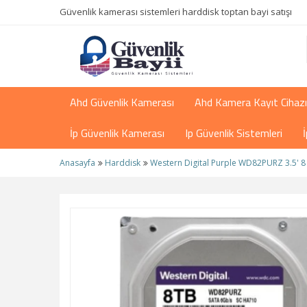
Güvenlik kamerası sistemleri harddisk toptan bayi satışı
Ahd Güvenlik Kamerası
Ahd Kamera Kayıt Cihazı
İp Güvenlik Kamerası
Ip Güvenlik Sistemleri
Anasayfa
Harddisk
Western Digital Purple WD82PURZ 3.5' 8