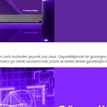
 zorlu testlerden geçerek size ulaşır. Dayanıklılığımızın bir gösterges
nız için teknik servisimiz hızlı çözüm ve birebir destek garantisiyle h