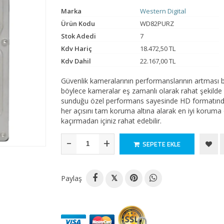
Marka
Western Digital
Ürün Kodu
WD82PURZ
Stok Adedi
7
Kdv Hariç
18.472,50 TL
Kdv Dahil
22.167,00 TL
Güvenlik kameralarının performanslarının artması 
böylece kameralar eş zamanlı olarak rahat şekild
sunduğu özel performans sayesinde HD formatında 
her açısını tam koruma altına alarak en iyi koruma ö
kaçırmadan içiniz rahat edebilir.
-
+
SEPETE EKLE
Paylaş
𝕏