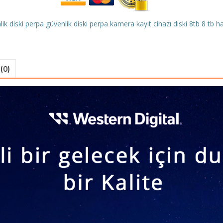
ik diski
perpa güvenlik diski
perpa kamera kayıt cihazı diski
8tb
8 tb h
(0)