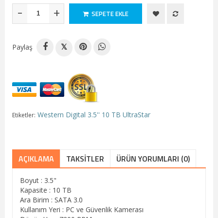
-
+
SEPETE EKLE
Paylaş
𝕏
Western Digital 3.5'' 10 TB UltraStar
Etiketler:
AÇIKLAMA
TAKSITLER
ÜRÜN YORUMLARI (0)
Boyut : 3.5"
Kapasite : 10 TB
Ara Birim : SATA 3.0
Kullanım Yeri : PC ve Güvenlik Kamerası