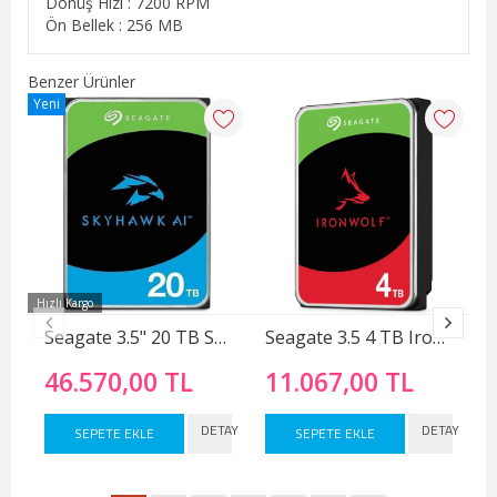
Dönüş Hızı : 7200 RPM
Ön Bellek : 256 MB
Benzer Ürünler
Yeni
Hızlı Kargo
Seagate 3.5" 20 TB Skyhawk ST20000VE002 SATA 3.0 7200 RPM Hard Disk
Seagate 3.5 4 TB Ironwolf ST4000VN006 SATA 3.0 5400 RPM Hard Disk
46.570,00 TL
11.067,00 TL
DETAY
DETAY
SEPETE EKLE
SEPETE EKLE