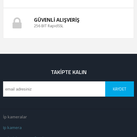
GÜVENLI ALIŞVERIŞ
256 BIT RapidSSL
TAKIPTE KALIN
KAYDET
İp kameralar
Ip kamera