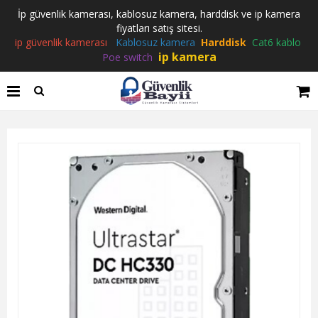
İp güvenlik kamerası, kablosuz kamera, harddisk ve ip kamera
fiyatları satış sitesi.
ip güvenlik kamerası
Kablosuz kamera
Harddisk
Cat6 kablo
ip kamera
Poe switch