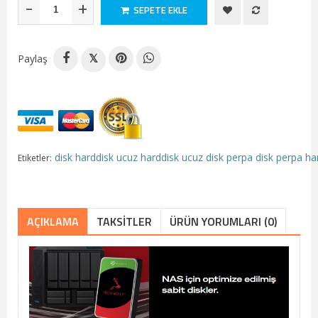
-
+
SEPETE EKLE
Paylaş
𝕏
disk
harddisk
ucuz harddisk
ucuz disk
perpa disk
perpa ha
Etiketler:
AÇIKLAMA
TAKSITLER
ÜRÜN YORUMLARI (0)