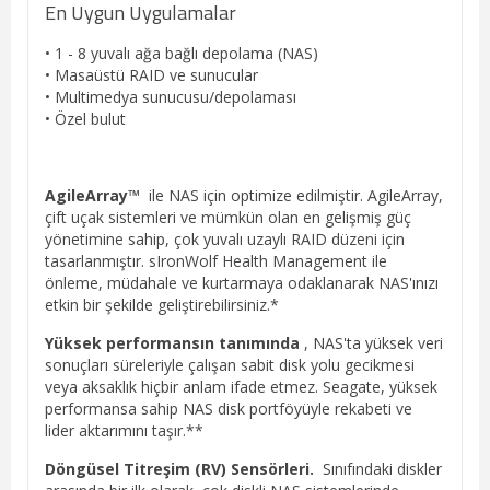
En Uygun Uygulamalar
• 1 - 8 yuvalı ağa bağlı depolama (NAS)
• Masaüstü RAID ve sunucular
• Multimedya sunucusu/depolaması
• Özel bulut
AgileArray™
ile NAS için optimize edilmiştir. AgileArray,
çift uçak sistemleri ve mümkün olan en gelişmiş güç
yönetimine sahip, çok yuvalı uzaylı RAID düzeni için
tasarlanmıştır. sIronWolf Health Management ile
önleme, müdahale ve kurtarmaya odaklanarak NAS'ınızı
etkin bir şekilde geliştirebilirsiniz.*
Yüksek performansın tanımında
, NAS'ta yüksek veri
sonuçları süreleriyle çalışan sabit disk yolu gecikmesi
veya aksaklık hiçbir anlam ifade etmez. Seagate, yüksek
performansa sahip NAS disk portföyüyle rekabeti ve
lider aktarımını taşır.**
Döngüsel Titreşim (RV) Sensörleri.
Sınıfındaki diskler