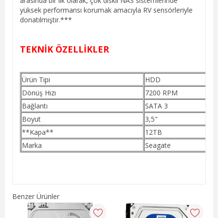
arasında bir ilk olarak, çok diskli NAS sistemlerinde
yüksek performansı korumak amacıyla RV sensörleriyle
donatılmıştır.***
TEKNİK ÖZELLİKLER
Ürün Tipi
HDD
Dönüş Hızı
7200 RPM
Bağlantı
SATA 3
Boyut
3,5"
**Kapa**
12TB
Marka
Seagate
Benzer Ürünler