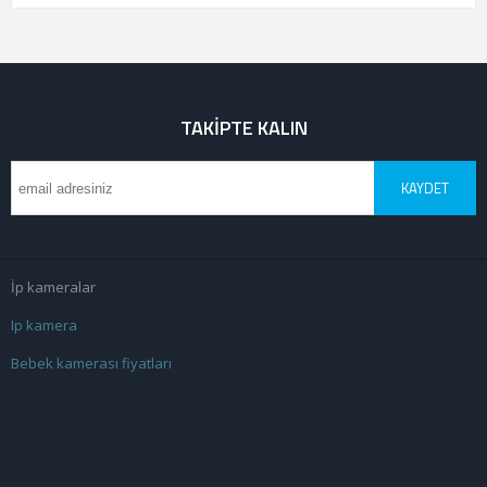
TAKIPTE KALIN
KAYDET
İp kameralar
Ip kamera
Bebek kamerası fiyatları