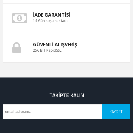
İADE GARANTISI
14 Gün koşulsuz iade
GÜVENLI ALIŞVERIŞ
256 BIT RapidSSL
TAKIPTE KALIN
KAYDET