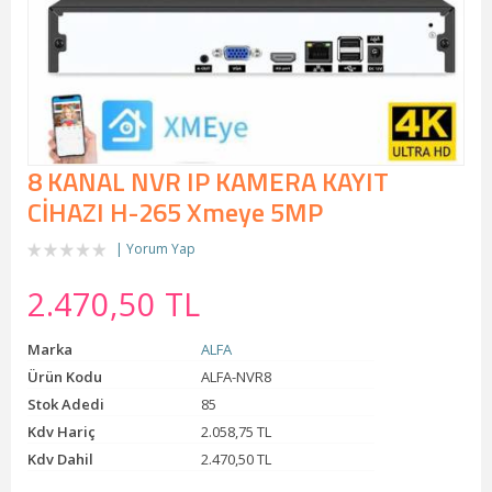
8 KANAL NVR IP KAMERA KAYIT
CİHAZI H-265 Xmeye 5MP
Yorum Yap
2.470,50 TL
Marka
ALFA
Ürün Kodu
ALFA-NVR8
Stok Adedi
85
Kdv Hariç
2.058,75 TL
Kdv Dahil
2.470,50 TL