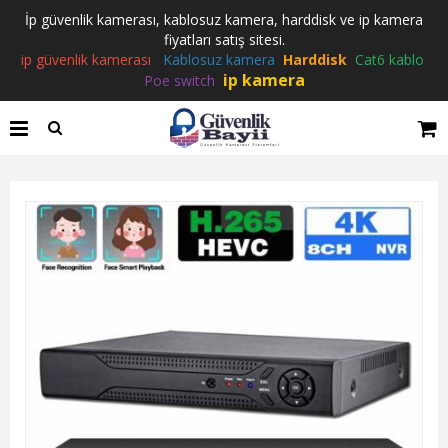
İp güvenlik kamerası, kablosuz kamera, harddisk ve ip kamera
fiyatları satış sitesi.
ip güvenlik kamerası
Kablosuz kamera
Harddisk
Cat6 kablo
ip kamera
Poe switch