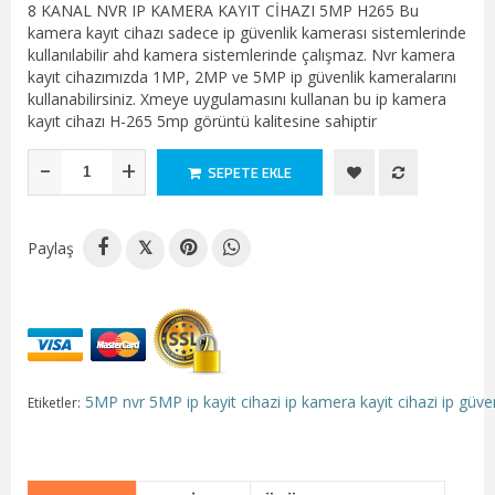
8 KANAL NVR IP KAMERA KAYIT CİHAZI 5MP H265 Bu
kamera kayıt cihazı sadece ip güvenlik kamerası sistemlerinde
kullanılabilir ahd kamera sistemlerinde çalışmaz. Nvr kamera
kayıt cihazımızda 1MP, 2MP ve 5MP ip güvenlik kameralarını
kullanabilirsiniz. Xmeye uygulamasını kullanan bu ip kamera
kayıt cihazı H-265 5mp görüntü kalitesine sahiptir
-
+
SEPETE EKLE
Paylaş
𝕏
5MP nvr
5MP ip kayit cihazi
ip kamera kayit cihazi
ip güve
Etiketler: