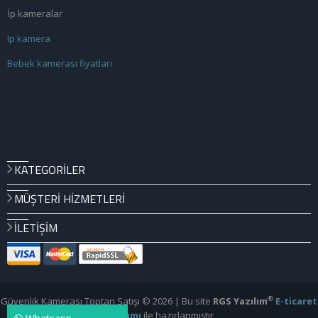
İp kameralar
Ip kamera
Bebek kamerası fiyatları
KATEGORILER
MÜŞTERI HIZMETLERI
İLETIŞIM
®
Güvenlik Kamerası Toptan Satışı © 2026 | Bu site
RGS Yazılım
E-ticaret
Yazılımı
ile hazırlanmıştır