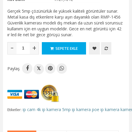
Gerçek 5mp çözünürlük ile yüksek kaliteli görüntüler sunar.
Metal kasa dış etkenlere karşı aşırı dayanıklı olan RMP-1456
Güvenlik kamerası modeli dış mekan da uzun süreli sorunsuz
kullanım için en uygun modeldir. Gece en net görüntü için 42
ır led ile net bir gece görüşü sunar.
-
+
SEPETE EKLE
Paylaş
𝕏
ip cam
4k ip kamera
5mp ip kamera
poe ip kamera
kamer
Etiketler: