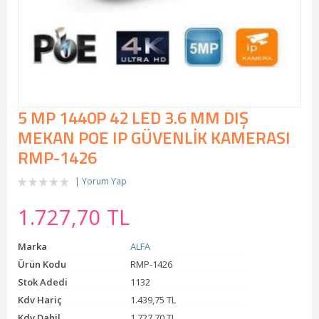
5 MP 1440P 42 LED 3.6 MM DIŞ
MEKAN POE IP GÜVENLİK KAMERASI
RMP-1426
Yorum Yap
1.727,70 TL
Marka
ALFA
Ürün Kodu
RMP-1426
Stok Adedi
1132
Kdv Hariç
1.439,75 TL
Kdv Dahil
1.727,70 TL