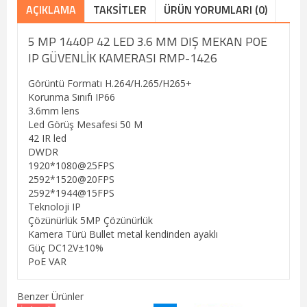
AÇIKLAMA
TAKSITLER
ÜRÜN YORUMLARI (0)
5 MP 1440P 42 LED 3.6 MM DIŞ MEKAN POE
IP GÜVENLİK KAMERASI RMP-1426
Görüntü Formatı H.264/H.265/H265+
Korunma Sınıfı IP66
3.6mm lens
Led Görüş Mesafesi 50 M
42 IR led
DWDR
1920*1080@25FPS
2592*1520@20FPS
2592*1944@15FPS
Teknoloji IP
Çözünürlük 5MP Çözünürlük
Kamera Türü Bullet metal kendinden ayaklı
Güç DC12V±10%
PoE VAR
Benzer Ürünler