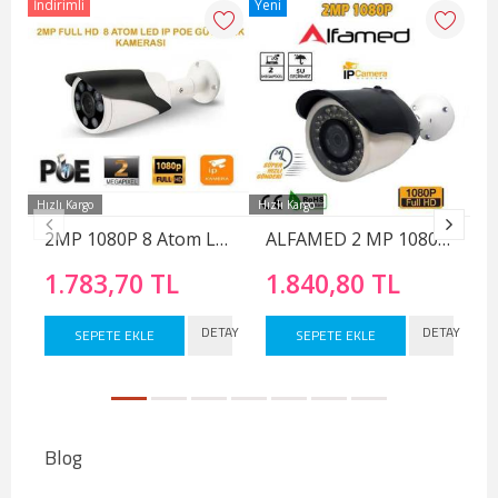
İndirimli
Yeni
İnd
Hızlı Kargo
Hızlı Kargo
Hız
2MP 1080P 8 Atom Led IP POE Güvenlik Kamerası RMP-1427
ALFAMED 2 MP 1080P 42 LED 3.6 MM DIŞ MEKAN IP GÜVENLİK KAMERASI AL-5060
1.783,70 TL
1.840,80 TL
DETAY
DETAY
SEPETE EKLE
SEPETE EKLE
Blog