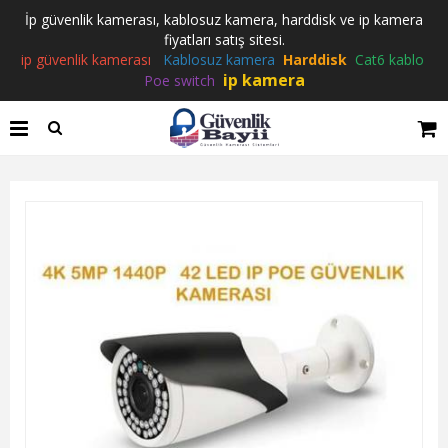
İp güvenlik kamerası, kablosuz kamera, harddisk ve ip kamera
fiyatları satış sitesi.
ip güvenlik kamerası
Kablosuz kamera
Harddisk
Cat6 kablo
ip kamera
Poe switch