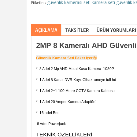
güvenlik kamerası seti
kamera seti
güvenlik k
Etiketler:
AÇIKLAMA
TAKSITLER
ÜRÜN YORUMLARI 
2MP 8 Kameralı AHD Güvenli
Güvenlik Kamera Seti Paket İçeriği
* 8 Adet 2 Mp AHD Metal Kasa Kamera 1080P
* 1 Adet 8 Kanal DVR Kayıt Cihazı xmeye full hd
* 1 Adet 2+1 100 Metre CCTV Kamera Kablosu
* 1 Adet 20 Amper Kamera Adaptörü
* 16 adet Bnc
8 Adet Powerjack
TEKNİK ÖZELLİKLERİ