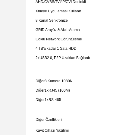
AHD/CVBS/TVI/IP/CVI Destekli
Xmeye Uygulaması Kullanır
8 Kanal Senkronize
GRID Arayüz & Akıllı Arama
Çoklu Network Görüntüleme
4 TB'a kadar 1 Sata HDD
2xUSB2.0, P2P Uzaktan Bağlantı
Diğer
8 Kamera 1080N
Diğer
1xRJ45 (100M)
Diğer
1xRS-485
Diğer Özellikleri
Kayıt Cihazı Yazılımı