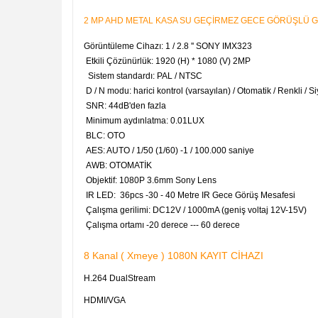
2 MP AHD METAL KASA SU GEÇİRMEZ GECE GÖRÜŞLÜ 
Görüntüleme Cihazı: 1 / 2.8 '' SONY IMX323
Etkili Çözünürlük: 1920 (H) * 1080 (V) 2MP
Sistem standardı: PAL / NTSC
D / N modu: harici kontrol (varsayılan) / Otomatik / Renkli / 
SNR: 44dB'den fazla
Minimum aydınlatma: 0.01LUX
BLC: OTO
AES: AUTO / 1/50 (1/60) -1 / 100.000 saniye
AWB: OTOMATİK
Objektif: 1080P 3.6mm Sony Lens
IR LED: 36pcs -30 - 40 Metre IR Gece Görüş Mesafesi
Çalışma gerilimi: DC12V / 1000mA (geniş voltaj 12V-15V)
Çalışma ortamı -20 derece --- 60 derece
8 Kanal ( Xmeye ) 1080N KAYIT CİHAZI
H.264 DualStream
HDMI/VGA