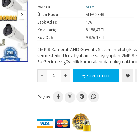
Marka
ALFA
Ürün Kodu
ALFA-2348
Stok Adedi
176
Kdv Hariç
8.188,47 TL
Kdv Dahil
9.826,17 TL
2MP 8 Kameralı AHD Güvenlik Sistemi metal şık ks
vermektedir. Ucuz fiyatları ile satışı yapılan 2MP
Su Geçirmez güvenlik kameralarından oluşmaktadır
-
+
SEPETE EKLE
Paylaş
𝕏