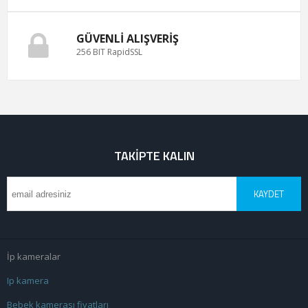
GÜVENLI ALIŞVERIŞ
256 BIT RapidSSL
TAKIPTE KALIN
KAYDET
İp kameralar
Ip kamera
Bebek kamerası fiyatları