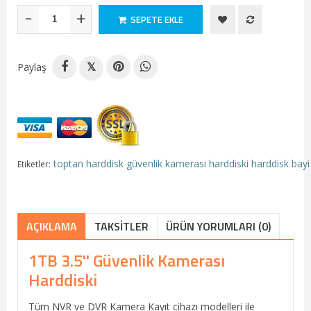
-
+
SEPETE EKLE
Paylaş
𝕏
toptan harddisk
güvenlik kamerası harddiski
harddisk bayi 
Etiketler:
AÇIKLAMA
TAKSITLER
ÜRÜN YORUMLARI (0)
1TB 3.5'' Güvenlik Kamerası
Harddiski
Tüm NVR ve DVR Kamera Kayıt cihazı modelleri ile