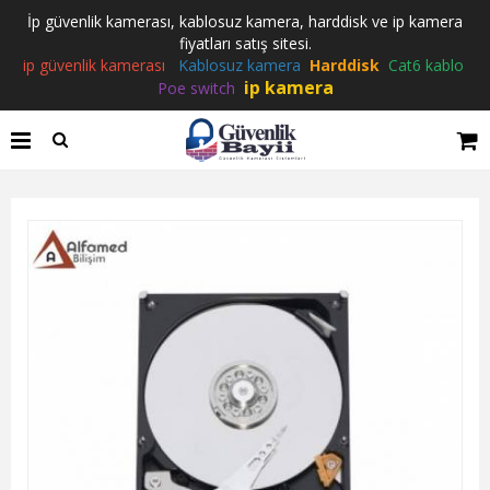
İp güvenlik kamerası, kablosuz kamera, harddisk ve ip kamera
fiyatları satış sitesi.
ip güvenlik kamerası
Kablosuz kamera
Harddisk
Cat6 kablo
ip kamera
Poe switch