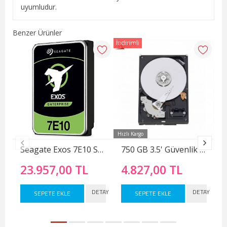
uyumludur.
Benzer Ürünler
İndirimli
İnd
Hızlı Kargo
Hız
Seagate Exos 7E10 ST10000NM017B 3.5" 10 TB 7200 RPM 256 MB SATA 3 HDD
750 GB 3.5' Güvenlik Kamerası Harddiski
23.957,00 TL
4.827,00 TL
DETAY
DETAY
SEPETE EKLE
SEPETE EKLE